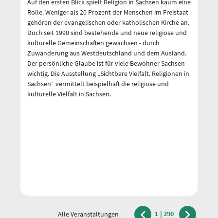
Auf den ersten Blick spielt Religion in Sachsen kaum eine
Au
Rolle. Weniger als 20 Prozent der Menschen im Freistaat
Ro
gehören der evangelischen oder katholischen Kirche an.
ge
Doch seit 1990 sind bestehende und neue religiöse und
Do
kulturelle Gemeinschaften gewachsen - durch
ku
Zuwanderung aus Westdeutschland und dem Ausland.
Zu
Der persönliche Glaube ist für viele Bewohner Sachsen
De
wichtig. Die Ausstellung „Sichtbare Vielfalt. Religionen in
wi
Sachsen“ vermittelt beispielhaft die religiöse und
Sa
kulturelle Vielfalt in Sachsen.
ku
1
|
290
Alle Veranstaltungen