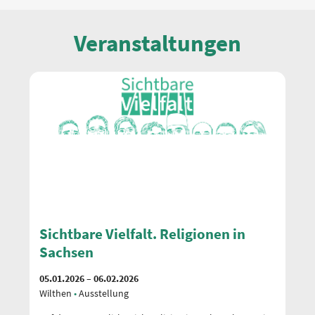
Veranstaltungen
Sichtbare Vielfalt. Religionen in
S
Sachsen
S
05.01.2026 – 06.02.2026
05
Wilthen
Ausstellung
Sc