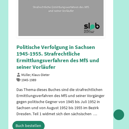
Dein Sachsen. Das Land und seine
Verfassung
Schott, Hanna
Soziales, Familien, Senioren, Frauen und Jugend
Zusammen mit den Freunden Oskar und Lucie geht
es auf eine Abenteuerreise quer durchs Land und
lernt dabei die Sächsische Verfassung kennen. Nach
einem Start mit vielen Fragezeichen fügen sich die
Puzzleteile langsam zusammen: Was passierte in
der …
Buch bestellen