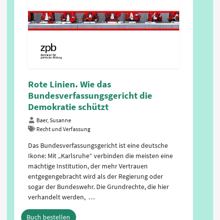
Rechtswissen für junge Menschen.
Rote Linien. Wie das
Ein Guide für viele
Bundesverfassungsgericht die
Lebenssituationen
Demokratie schützt
Gran, Andreas
Baer, Susanne
Recht und Verfassung
Recht und Verfassung
Recht durchdringt unser gesamtes Leben. Für ein
Das Bundesverfassungsgericht ist eine deutsche
selbstbestimmtes und solidarisches Leben in einer
Ikone: Mit „Karlsruhe“ verbinden die meisten eine
freiheitlichen Demokratie ist das Wissen über
mächtige Institution, der mehr Vertrauen
unsere Rechtsordnung von entscheidender
entgegengebracht wird als der Regierung oder
Bedeutung. Dazu dient dieses Buch, das sich gezielt
sogar der Bundeswehr. Die Grundrechte, die hier
an junge …
verhandelt werden, …
Buch bestellen
Buch bestellen