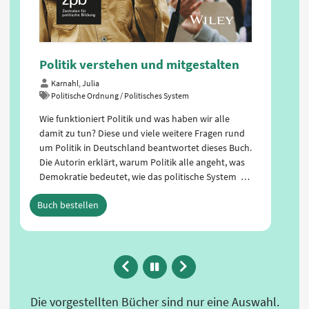
Ländern funktioniert
Frech, Siegfried/Kost, Andreas
Politische Ordnung / Politisches System
Politik verstehen und mitgestalten
Die konkrete Ausgestaltung der kommunalen
Selbstverwaltung auf der Ebene von Gemeinden,
Karnahl, Julia
Politische Ordnung / Politisches System
Städten und Kreisen regeln die jeweiligen
Kommunalverfassungen der Länder. Keine andere
Wie funktioniert Politik und was haben wir alle
politische Ebene ist so nah an den Bürgerinnen und
damit zu tun? Diese und viele weitere Fragen rund
Bürgern. …
um Politik in Deutschland beantwortet dieses Buch.
Die Autorin erklärt, warum Politik alle angeht, was
Buch bestellen
Demokratie bedeutet, wie das politische System …
Buch bestellen
Zurück
Animation
Vor
anhalten
Die vorgestellten Bücher sind nur eine Auswahl.