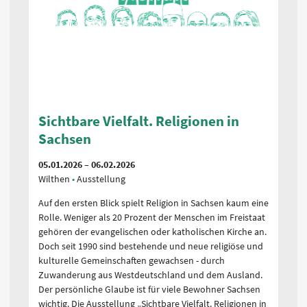
Sichtbare Vielfalt. Religionen in
S
Sachsen
S
05.01.2026 – 06.02.2026
05
Wilthen
Ausstellung
Sc
Auf den ersten Blick spielt Religion in Sachsen kaum eine
Au
Rolle. Weniger als 20 Prozent der Menschen im Freistaat
Ro
gehören der evangelischen oder katholischen Kirche an.
ge
Doch seit 1990 sind bestehende und neue religiöse und
Do
kulturelle Gemeinschaften gewachsen - durch
ku
Zuwanderung aus Westdeutschland und dem Ausland.
Zu
Der persönliche Glaube ist für viele Bewohner Sachsen
De
wichtig. Die Ausstellung „Sichtbare Vielfalt. Religionen in
wi