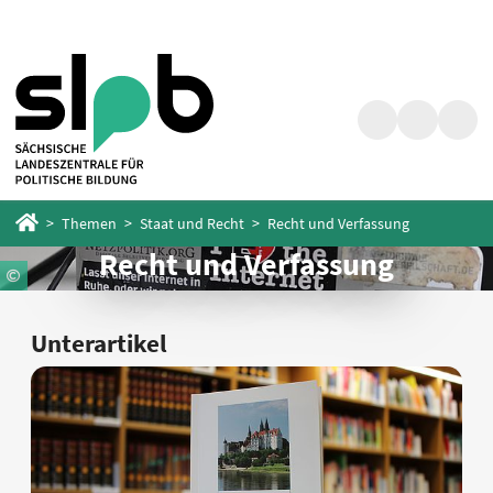
Zum
Zum
Hauptinhalt
Fußbereich
springen
springen
Suche
Barrierefrei
Menü
Startseite
Themen
Staat und Recht
Recht und Verfassung
Recht und Verfassung
Unterartikel