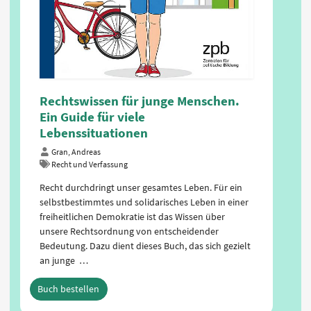
Politik verstehen und mitgestalten
Rechtswissen für junge Menschen.
Karnahl, Julia
Politische Ordnung / Politisches System
Ein Guide für viele
Lebenssituationen
Wie funktioniert Politik und was haben wir alle
damit zu tun? Diese und viele weitere Fragen rund
Gran, Andreas
um Politik in Deutschland beantwortet dieses Buch.
Recht und Verfassung
Die Autorin erklärt, warum Politik alle angeht, was
Recht durchdringt unser gesamtes Leben. Für ein
Demokratie bedeutet, wie das politische System …
selbstbestimmtes und solidarisches Leben in einer
freiheitlichen Demokratie ist das Wissen über
Buch bestellen
unsere Rechtsordnung von entscheidender
Bedeutung. Dazu dient dieses Buch, das sich gezielt
an junge …
Buch bestellen