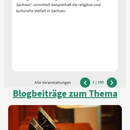
Sachsen“ vermittelt beispielhaft die religiöse und
Sa
kulturelle Vielfalt in Sachsen.
ku
1
|
290
Alle Veranstaltungen
vorherige
nächste
Blogbeiträge zum Thema