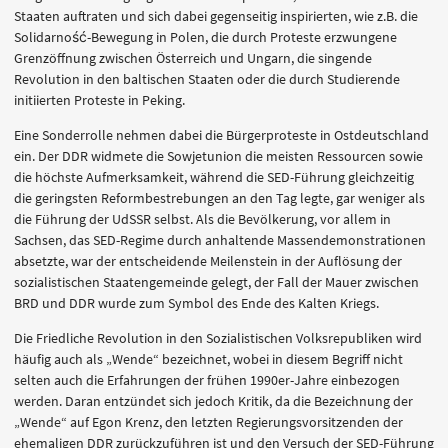
Staaten auftraten und sich dabei gegenseitig inspirierten, wie z.B. die
Solidarność-Bewegung in Polen, die durch Proteste erzwungene
Grenzöffnung zwischen Österreich und Ungarn, die singende
Revolution in den baltischen Staaten oder die durch Studierende
initiierten Proteste in Peking.
Eine Sonderrolle nehmen dabei die Bürgerproteste in Ostdeutschland
ein. Der DDR widmete die Sowjetunion die meisten Ressourcen sowie
die höchste Aufmerksamkeit, während die SED-Führung gleichzeitig
die geringsten Reformbestrebungen an den Tag legte, gar weniger als
die Führung der UdSSR selbst. Als die Bevölkerung, vor allem in
Sachsen, das SED-Regime durch anhaltende Massendemonstrationen
absetzte, war der entscheidende Meilenstein in der Auflösung der
sozialistischen Staatengemeinde gelegt, der Fall der Mauer zwischen
BRD und DDR wurde zum Symbol des Ende des Kalten Kriegs.
Die Friedliche Revolution in den Sozialistischen Volksrepubliken wird
häufig auch als „Wende“ bezeichnet, wobei in diesem Begriff nicht
selten auch die Erfahrungen der frühen 1990er-Jahre einbezogen
werden. Daran entzündet sich jedoch Kritik, da die Bezeichnung der
„Wende“ auf Egon Krenz, den letzten Regierungsvorsitzenden der
ehemaligen DDR zurückzuführen ist und den Versuch der SED-Führung