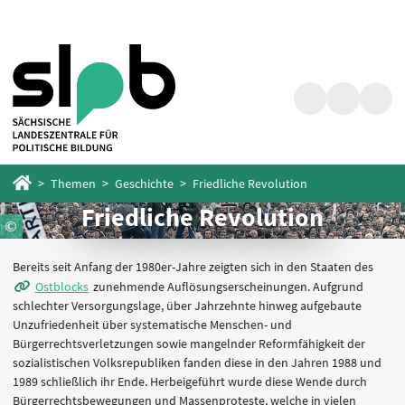
Zum
Zum
Hauptinhalt
Fußbereich
springen
springen
Suche
Barrierefrei
Menü
Startseite
Themen
Geschichte
Friedliche Revolution
Friedliche Revolution
Bereits seit Anfang der 1980er-Jahre zeigten sich in den Staaten des
Ostblocks
zunehmende Auflösungserscheinungen. Aufgrund
schlechter Versorgungslage, über Jahrzehnte hinweg aufgebaute
Unzufriedenheit über systematische Menschen- und
Bürgerrechtsverletzungen sowie mangelnder Reformfähigkeit der
sozialistischen Volksrepubliken fanden diese in den Jahren 1988 und
1989 schließlich ihr Ende. Herbeigeführt wurde diese Wende durch
Bürgerrechtsbewegungen und Massenproteste, welche in vielen