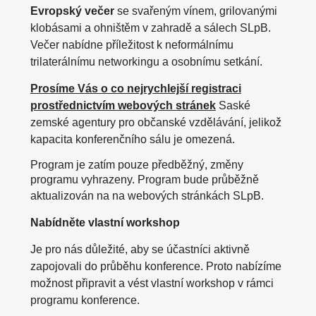
Evropský večer
se svařeným vínem, grilovanými
klobásami a ohništěm v zahradě a sálech SLpB.
Večer nabídne příležitost k neformálnímu
trilaterálnímu networkingu a osobnímu setkání.
Prosíme Vás o co nejrychlejší registraci
prostřednictvím webových stránek
Saské
zemské agentury pro občanské vzdělávání, jelikož
kapacita konferenčního sálu je omezená.
Program je zatím pouze předběžný, změny
programu vyhrazeny.
Program bude průběžně
aktualizován na
na webových stránkách SLpB.
Nabídněte vlastní workshop
Je pro nás důležité, aby se účastníci aktivně
zapojovali do průběhu konference. Proto nabízíme
možnost připravit a vést vlastní workshop v rámci
programu konference.