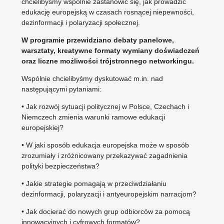
chcielibyśmy wspólnie zastanowić się, jak prowadzić
edukację europejską w czasach rosnącej niepewności,
dezinformacji i polaryzacji społecznej.
W programie przewidziano debaty panelowe,
warsztaty, kreatywne formaty wymiany doświadczeń
oraz liczne możliwości trójstronnego networkingu.
Wspólnie chcielibyśmy dyskutować m.in. nad
następującymi pytaniami:
• Jak rozwój sytuacji politycznej w Polsce, Czechach i
Niemczech zmienia warunki ramowe edukacji
europejskiej?
• W jaki sposób edukacja europejska może w sposób
zrozumiały i zróżnicowany przekazywać zagadnienia
polityki bezpieczeństwa?
• Jakie strategie pomagają w przeciwdziałaniu
dezinformacji, polaryzacji i antyeuropejskim narracjom?
• Jak docierać do nowych grup odbiorców za pomocą
innowacyjnych i cyfrowych formatów?