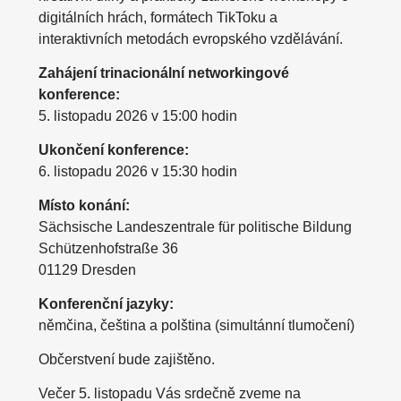
digitálních hrách, formátech TikToku a
interaktivních metodách evropského vzdělávání.
Zahájení trinacionální networkingové
konference:
5. listopadu 2026 v 15:00 hodin
Ukončení konference:
6. listopadu 2026 v 15:30 hodin
Místo konání:
Sächsische Landeszentrale für politische Bildung
Schützenhofstraße 36
01129 Dresden
Konferenční jazyky:
němčina, čeština a polština (simultánní tlumočení)
Občerstvení bude zajištěno.
Večer 5. listopadu Vás srdečně zveme na