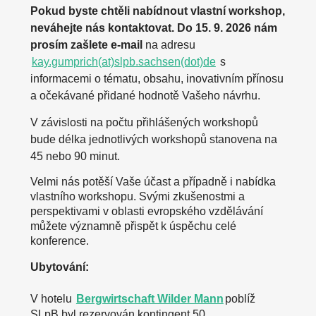
Pokud byste chtěli nabídnout vlastní workshop,
neváhejte nás kontaktovat. Do 15. 9. 2026 nám
prosím zašlete e-mail
na adresu
kay.gumprich(at)slpb.sachsen(dot)de
s
informacemi o tématu, obsahu, inovativním přínosu
a očekávané přidané hodnotě Vašeho návrhu.
V závislosti na počtu přihlášených workshopů
bude délka jednotlivých workshopů stanovena na
45 nebo 90 minut.
Velmi nás potěší Vaše účast a případně i nabídka
vlastního workshopu. Svými zkušenostmi a
perspektivami v oblasti evropského vzdělávání
můžete významně přispět k úspěchu celé
konference.
Ubytování:
V hotelu
Bergwirtschaft Wilder Mann
poblíž
SLpB byl rezervován kontingent 50