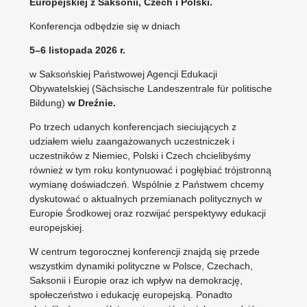
Europejskiej z Saksonii, Czech i Polski.
Konferencja odbędzie się w dniach
5–6 listopada 2026 r.
w Saksońskiej Państwowej Agencji Edukacji
Obywatelskiej (Sächsische Landeszentrale für politische
Bildung)
w Dreźnie.
Po trzech udanych konferencjach sieciujących z
udziałem wielu zaangażowanych uczestniczek i
uczestników z Niemiec, Polski i Czech chcielibyśmy
również w tym roku kontynuować i pogłębiać trójstronną
wymianę doświadczeń. Wspólnie z Państwem chcemy
dyskutować o aktualnych przemianach politycznych w
Europie Środkowej oraz rozwijać perspektywy edukacji
europejskiej.
W centrum tegorocznej konferencji znajdą się przede
wszystkim dynamiki polityczne w Polsce, Czechach,
Saksonii i Europie oraz ich wpływ na demokrację,
społeczeństwo i edukację europejską. Ponadto