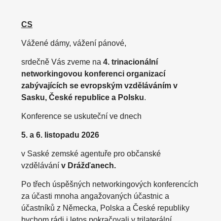
CS
Vážené dámy, vážení pánové,
srdečně Vás zveme na
4. trinacionální
networkingovou konferenci organizací
zabývajících se evropským vzděláváním v
Sasku, České republice a Polsku
.
Konference se uskuteční ve dnech
5. a 6. listopadu 2026
v Saské zemské agentuře pro občanské
vzdělávání
v Drážďanech.
Po třech úspěšných networkingových konferencích
za účasti mnoha angažovaných účastnic a
účastníků z Německa, Polska a České republiky
bychom rádi i letos pokračovali v trilaterální