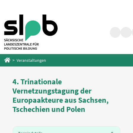
Zum
Zum
Hauptinhalt
Fußbereich
springen
springen
Suche
Barr
Startseite
Veranstaltungen
4. Trinationale
Vernetzungstagung der
Europaakteure aus Sachsen,
Tschechien und Polen