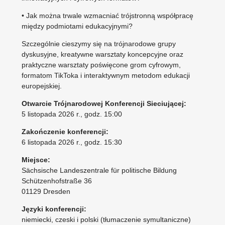
• Jak można trwale wzmacniać trójstronną współpracę
między podmiotami edukacyjnymi?
Szczególnie cieszymy się na trójnarodowe grupy
dyskusyjne, kreatywne warsztaty koncepcyjne oraz
praktyczne warsztaty poświęcone grom cyfrowym,
formatom TikToka i interaktywnym metodom edukacji
europejskiej.
Otwarcie Trójnarodowej Konferencji Sieciującej:
5 listopada 2026 r., godz. 1
5:00
Zakończenie konferencji:
6 listopada 2026 r., godz. 15:30
Miejsce:
Sächsische Landeszentrale für politische Bildung
Schützenhofstraße 36
01129 Dresden
Języki konferencji:
niemiecki, czeski i polski (tłumaczenie symultaniczne)