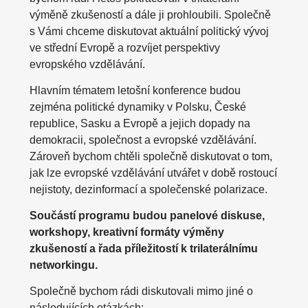
výměně zkušeností a dále ji prohloubili. Společně
s Vámi chceme diskutovat aktuální politický vývoj
ve střední Evropě a rozvíjet perspektivy
evropského vzdělávání.
Hlavním tématem letošní konference budou
zejména politické dynamiky v Polsku, České
republice, Sasku a Evropě a jejich dopady na
demokracii, společnost a evropské vzdělávání.
Zároveň bychom chtěli společně diskutovat o tom,
jak lze evropské vzdělávání utvářet v době rostoucí
nejistoty, dezinformací a společenské polarizace.
Součástí programu budou panelové diskuse,
workshopy, kreativní formáty výměny
zkušeností a řada příležitostí k trilaterálnímu
networkingu.
Společně bychom rádi diskutovali mimo jiné o
následujících otázkách: