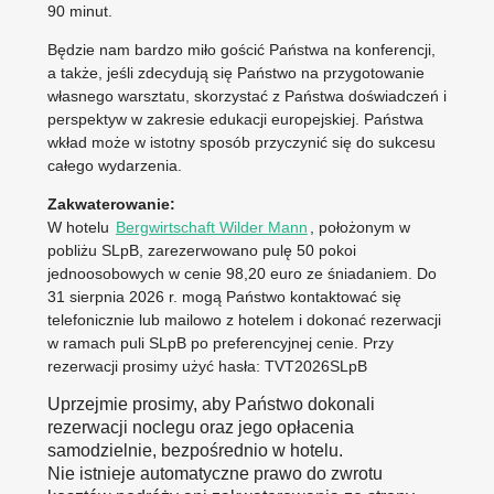
90 minut.
Będzie nam bardzo miło gościć Państwa na konferencji,
a także, jeśli zdecydują się Państwo na przygotowanie
własnego warsztatu, skorzystać z Państwa doświadczeń i
perspektyw w zakresie edukacji europejskiej. Państwa
wkład może w istotny sposób przyczynić się do sukcesu
całego wydarzenia.
Zakwaterowanie:
W hotelu
Bergwirtschaft Wilder Mann
, położonym w
pobliżu SLpB, zarezerwowano pulę 50 pokoi
jednoosobowych w cenie 98,20 euro ze śniadaniem. Do
31 sierpnia 2026 r. mogą Państwo kontaktować się
telefonicznie lub mailowo z hotelem i dokonać rezerwacji
w ramach puli SLpB po preferencyjnej cenie. Przy
rezerwacji prosimy użyć hasła: TVT2026SLpB
Uprzejmie prosimy, aby Państwo dokonali
rezerwacji noclegu oraz jego opłacenia
samodzielnie, bezpośrednio w hotelu.
Nie istnieje automatyczne prawo do zwrotu