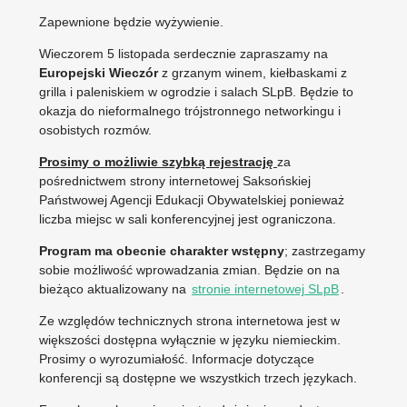
Zapewnione będzie wyżywienie.
Wieczorem 5 listopada serdecznie zapraszamy na
Europejski Wieczór
z grzanym winem, kiełbaskami z
grilla i paleniskiem w ogrodzie i salach SLpB. Będzie to
okazja do nieformalnego trójstronnego networkingu i
osobistych rozmów.
Prosimy o możliwie szybką rejestrację
za
pośrednictwem strony internetowej Saksońskiej
Państwowej Agencji Edukacji Obywatelskiej ponieważ
liczba miejsc w sali konferencyjnej jest ograniczona.
Program ma obecnie charakter wstępny
; zastrzegamy
sobie możliwość wprowadzania zmian. Będzie on na
bieżąco aktualizowany na
stronie internetowej SLpB
.
Ze względów technicznych strona internetowa jest w
większości dostępna wyłącznie w języku niemieckim.
Prosimy o wyrozumiałość. Informacje dotyczące
konferencji są dostępne we wszystkich trzech językach.