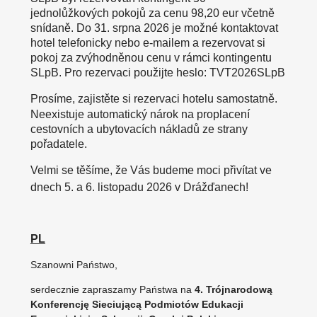
jednolůžkových pokojů za cenu 98,20 eur včetně
snídaně. Do 31. srpna 2026 je možné kontaktovat
hotel telefonicky nebo e-mailem a rezervovat si
pokoj za zvýhodněnou cenu v rámci kontingentu
SLpB. Pro rezervaci použijte heslo: TVT2026SLpB
Prosíme, zajistěte si rezervaci hotelu samostatně.
Neexistuje automatický nárok na proplacení
cestovních a ubytovacích nákladů ze strany
pořadatele.
Velmi se těšíme, že Vás budeme moci přivítat ve
dnech 5. a 6. listopadu 2026 v Drážďanech!
PL
Szanowni Państwo,
serdecznie zapraszamy Państwa na
4. Trójnarodową
Konferencję Sieciującą Podmiotów Edukacji