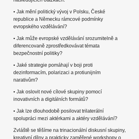
• Jak mění politický vývoj v Polsku, České
republice a Německu rámcové podmínky
evropského vzdělávání?
• Jak může evropské vzdělávání srozumitelně a
diferencovaně zprostředkovávat témata
bezpečnostní politiky?
• Jaké strategie pomáhají v boji proti
dezinformacím, polarizaci a protiunijním
narativům?
• Jak oslovit nové cílové skupiny pomocí
inovativních a digitálních formátů?
• Jak lze dlouhodobě posilovat trilaterální
spolupráci mezi aktérkami a aktéry vzdělávání?
Zvláště se těšíme na trinacionální diskusní skupiny,
kreativní dílny a prakticky zaměřené workshopy o