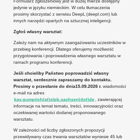
Formularz zgłoszeniowy jest w dużej mierze dostępny
jedynie w języku niemieckim. W celu tłumaczenia
prosimy skorzystać z serwisu DeepL (deepl.com) lub
innych narzędzi opartych na sztucznej inteligencji.
Zgłoś własny warsztat:
Zależy nam na aktywnym zaangażowaniu uczestników w
przebieg konferencji. Dlatego oferujemy możliwość
przygotowania i poprowadzenia własnego warsztatu w
ramach programu konferencji.
Jeśli chcieliby Państwo poprowadzić własny
warsztat, serdecznie zapraszamy do kontaktu.
Prosimy o przesłanie do dnia
15.09.2026 r.
wiadomości
e-mail na adres
kay.gumprich(at)slpb.sachsen(dot)de
, zawierającej
informacje na temat tematu, treści, innowacyjności oraz
oczekiwanej wartości dodanej proponowanego
warsztatu.
W zależności od liczby zgłoszonych propozycji
przewidywany czas trwania warsztatów wyniesie 45 lub