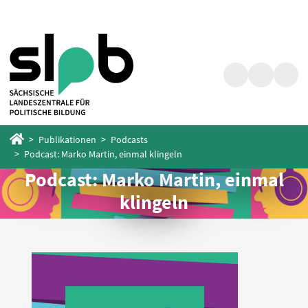
Zum
Zum
Hauptinhalt
Fußbereich
springen
springen
Suche
Barrierefrei
Menü
Startseite
Publikationen
Podcasts
Podcast: Marko Martin, einmal klingeln
Podcast: Marko Martin, einmal
klingeln