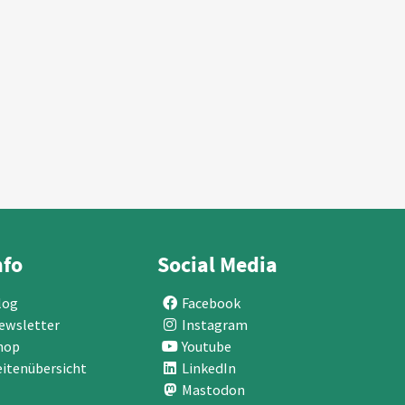
nfo
Social Media
log
Facebook
ewsletter
Instagram
hop
Youtube
eitenübersicht
LinkedIn
Mastodon