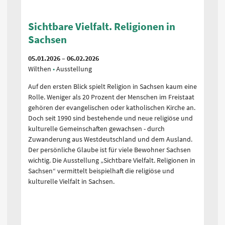
Sichtbare Vielfalt. Religionen in
S
Sachsen
S
05.01.2026 – 06.02.2026
05
Wilthen
Ausstellung
Sc
Auf den ersten Blick spielt Religion in Sachsen kaum eine
Au
Rolle. Weniger als 20 Prozent der Menschen im Freistaat
Ro
gehören der evangelischen oder katholischen Kirche an.
ge
Doch seit 1990 sind bestehende und neue religiöse und
Do
kulturelle Gemeinschaften gewachsen - durch
ku
Zuwanderung aus Westdeutschland und dem Ausland.
Zu
Der persönliche Glaube ist für viele Bewohner Sachsen
De
wichtig. Die Ausstellung „Sichtbare Vielfalt. Religionen in
wi
Sachsen“ vermittelt beispielhaft die religiöse und
Sa
kulturelle Vielfalt in Sachsen.
ku