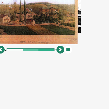
2
3
zurück
vor
Animation
anhalten