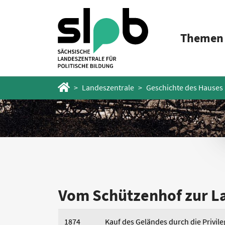
Zum
Zum
Hauptinhalt
Fußbereich
Themen
springen
springen
Startseite
Landeszentrale
Geschichte des Hauses
Vom Schützenhof zur L
1874
Kauf des Geländes durch die Privil