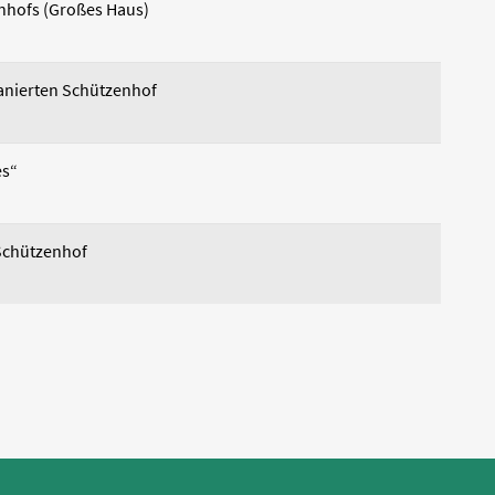
hofs (Großes Haus)
anierten Schützenhof
es“
m Schützenhof