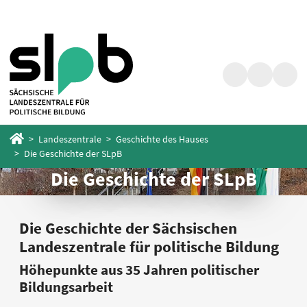
Zum
Zum
Hauptinhalt
Fußbereich
springen
springen
Suche
Barrierefrei
Menü
Startseite
Landeszentrale
Geschichte des Hauses
Die Geschichte der SLpB
Die Geschichte der SLpB
Die Geschichte der Sächsischen
Landeszentrale für politische Bildung
Höhepunkte aus 35 Jahren politischer
Bildungsarbeit