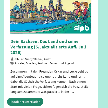
Der Kampf um den Nordpol. Die Arktis,
der Klimawandel und die Rivalität der
Großmächte
Paul, Michael
Europa und Welt
Das „ewige Eis“ am Nordpol schmilzt und arktische
Räume werden aufgrund der Erwärmung besser und
länger zugänglich. Auf dem Land können reiche
Bodenschätze abgebaut werden und der Schiffsverkehr
im Nordpolarmeer nimmt zu. Die Arktis wird dabei auch