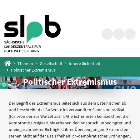
Zum
Zum
Hauptinhalt
Fußbereich
springen
springen
Suche
Barrierefrei
Menü
Startseite
Themen
Gesellschaft
Innere Sicherheit
Politischer Extremismus
Politischer Extremismus
Der Begriff des Extremismus leitet sich aus dem Lateinischen ab
und beschreibt das Äußerste im verwandten Sinne von radikal
(für „von der zur Wurzel aus“). Alle Extremisten kennzeichnet die
Kompromisslosigkeit, sie erheben den Anspruch unbedingter und
uneingeschränkter Richtigkeit ihrer Überzeugungen. Extremisten
stehen nicht auf der Basis freiheitlich-demokratischer Ordnungen,