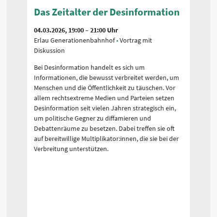
Das Zeitalter der Desinformation
Da
04.03.2026, 19:00 – 21:00 Uhr
05.0
Erlau Generationenbahnhof
Vortrag mit
Lich
Diskussion
Disk
Bei Desinformation handelt es sich um
Bei 
Informationen, die bewusst verbreitet werden, um
Info
Menschen und die Öffentlichkeit zu täuschen. Vor
Mens
allem rechtsextreme Medien und Parteien setzen
alle
Desinformation seit vielen Jahren strategisch ein,
Desi
nen
um politische Gegner zu diffamieren und
um p
n
Debattenräume zu besetzen. Dabei treffen sie oft
Deba
auf bereitwillige Multiplikator:innen, die sie bei der
auf b
sche
Verbreitung unterstützen.
Verb
che
ung
den?