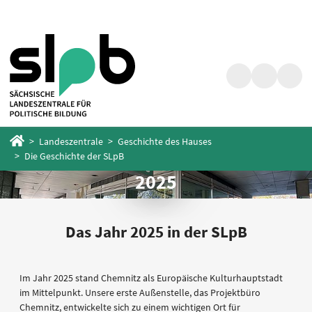
Zum
Zum
Hauptinhalt
Fußbereich
springen
springen
Suche
Barrierefrei
Menü
Startseite
Landeszentrale
Geschichte des Hauses
Die Geschichte der SLpB
2025
Das Jahr 2025 in der SLpB
Im Jahr 2025 stand Chemnitz als Europäische Kulturhauptstadt
im Mittelpunkt. Unsere erste Außenstelle, das Projektbüro
Chemnitz, entwickelte sich zu einem wichtigen Ort für