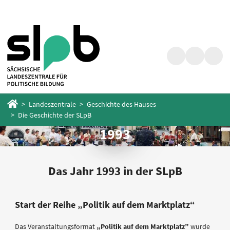
Zum
Zum
Hauptinhalt
Fußbereich
springen
springen
Suche
Barrierefrei
Menü
Startseite
Landeszentrale
Geschichte des Hauses
Die Geschichte der SLpB
1993
Das Jahr 1993 in der SLpB
Start der Reihe „Politik auf dem Marktplatz“
Das Veranstaltungsformat
„Politik auf dem Marktplatz”
wurde