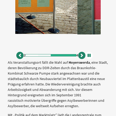
2
4
zurück
vor
Animation
Als Veranstaltungsort fällt die Wahl auf
Hoyerswerda
, eine Stadt,
anhalten
deren Bevölkerung zu DDR-Zeiten durch das Braunkohle-
Kombinat Schwarze Pumpe stark angewachsen war und die
städtebaulich durch Neubauviertel im Plattenbaustil eine neue
Prägung erfahren hatte. Die Wiedervereinigung brachte auch
Arbeitslosigkeit und Abwanderung mit sich. Vor diesem
Hintergrund ereigneten sich im September 1991
rassistisch motivierte Übergriffe gegen Asylbewerberinnen und
Asylbewerber, die weltweit Aufsehen erregten.
Mit „Politik auf dem Marktplatz” lädt die Landeszentrale zum