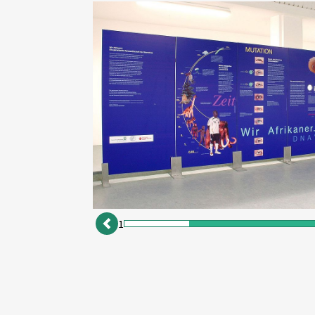
2
zurück