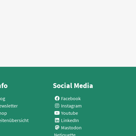
nfo
Social Media
log
Facebook
ewsletter
Instagram
hop
Youtube
eitenübersicht
LinkedIn
Mastodon
Netiquette