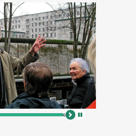
6
vor
Animation
anhalten