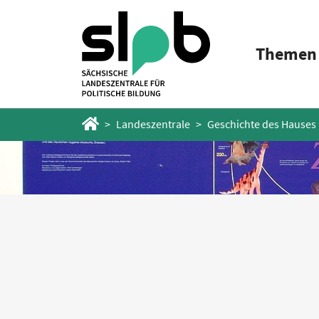
Zum
Zum
Hauptinhalt
Fußbereich
Themen
springen
springen
Startseite
Landeszentrale
Geschichte des Hauses