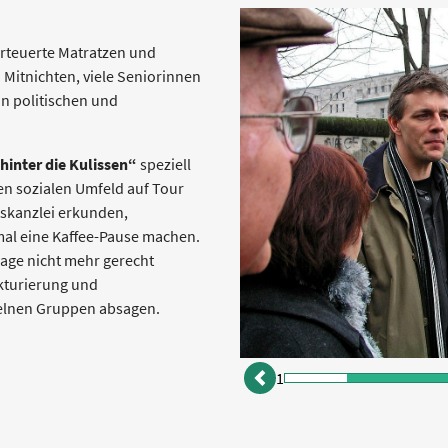
erteuerte Matratzen und
 Mitnichten, viele Seniorinnen
an politischen und
 hinter die Kulissen“
speziell
 sozialen Umfeld auf Tour
tskanzlei erkunden,
al eine Kaffee-Pause machen.
age nicht mehr gerecht
ukturierung und
zelnen Gruppen absagen.
2
zurück