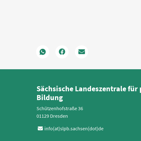
Sächsische Landeszentrale für 
Bildung
Schützenhofstraße 36
01129 Dresden
info(at)slpb.sachsen(dot)de