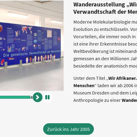
Wanderausstellung „Wir
Verwandtschaft der Me
Moderne Molekularbiologie ma
Evolution zu entschlüsseln. V
Vorurteilen, die immer noch in 
ist eine ihrer Erkenntnisse be
Weltbevölkerung ist miteinande
gemessen an den Millionen Jah
besiedelte der anatomisch mod
Unter dem Titel „
Wir Afrikaner
Menschen
“ laden wir ab 2006
Museum Dresden und dem Leipzi
4
Anthropologie zu einer
Wander
vor
Animation
anhalten
Zurück ins Jahr 2005