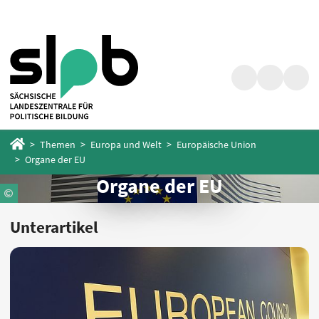
Zum
Zum
Hauptinhalt
Fußbereich
springen
springen
Suche
Barrierefrei
Menü
Startseite
Themen
Europa und Welt
Europäische Union
Organe der EU
Organe der EU
Unterartikel