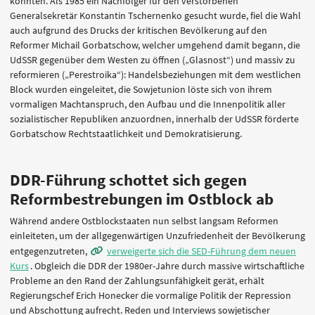
konnten. Als 1985 ein Nachfolger für den verstorbenen
Generalsekretär Konstantin Tschernenko gesucht wurde, fiel die Wahl
auch aufgrund des Drucks der kritischen Bevölkerung auf den
Reformer Michail Gorbatschow, welcher umgehend damit begann, die
UdSSR gegenüber dem Westen zu öffnen („Glasnost“) und massiv zu
reformieren („Perestroika“): Handelsbeziehungen mit dem westlichen
Block wurden eingeleitet, die Sowjetunion löste sich von ihrem
vormaligen Machtanspruch, den Aufbau und die Innenpolitik aller
sozialistischer Republiken anzuordnen, innerhalb der UdSSR förderte
Gorbatschow Rechtstaatlichkeit und Demokratisierung.
DDR-Führung schottet sich gegen
Reformbestrebungen im Ostblock ab
Während andere Ostblockstaaten nun selbst langsam Reformen
einleiteten, um der allgegenwärtigen Unzufriedenheit der Bevölkerung
entgegenzutreten,
verweigerte sich die SED-Führung dem neuen
Kurs
. Obgleich die DDR der 1980er-Jahre durch massive wirtschaftliche
Probleme an den Rand der Zahlungsunfähigkeit gerät, erhält
Regierungschef Erich Honecker die vormalige Politik der Repression
und Abschottung aufrecht. Reden und Interviews sowjetischer