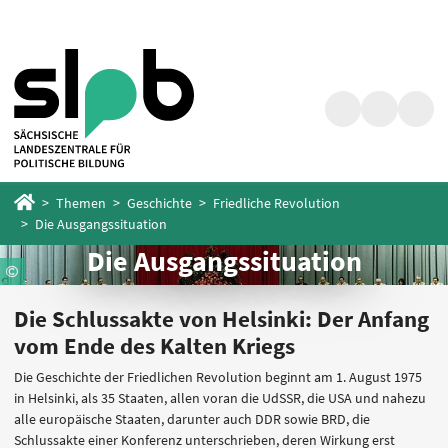
Zum
Zum
Hauptinhalt
Fußbereich
springen
springen
Suche
Barrierefrei
Menü
Startseite
Themen
Geschichte
Friedliche Revolution
Die Ausgangssituation
Die Ausgangssituation
Die Schlussakte von Helsinki: Der Anfang
vom Ende des Kalten Kriegs
Die Geschichte der Friedlichen Revolution beginnt am 1. August 1975
in Helsinki, als 35 Staaten, allen voran die UdSSR, die USA und nahezu
alle europäische Staaten, darunter auch DDR sowie BRD, die
Schlussakte einer Konferenz unterschrieben, deren Wirkung erst