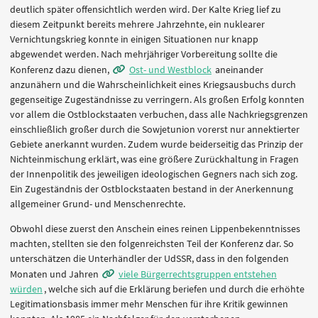
deutlich später offensichtlich werden wird. Der Kalte Krieg lief zu
diesem Zeitpunkt bereits mehrere Jahrzehnte, ein nuklearer
Vernichtungskrieg konnte in einigen Situationen nur knapp
abgewendet werden. Nach mehrjähriger Vorbereitung sollte die
Konferenz dazu dienen,
Ost- und Westblock
aneinander
anzunähern und die Wahrscheinlichkeit eines Kriegsausbuchs durch
gegenseitige Zugeständnisse zu verringern. Als großen Erfolg konnten
vor allem die Ostblockstaaten verbuchen, dass alle Nachkriegsgrenzen
einschließlich großer durch die Sowjetunion vorerst nur annektierter
Gebiete anerkannt wurden. Zudem wurde beiderseitig das Prinzip der
Nichteinmischung erklärt, was eine größere Zurückhaltung in Fragen
der Innenpolitik des jeweiligen ideologischen Gegners nach sich zog.
Ein Zugeständnis der Ostblockstaaten bestand in der Anerkennung
allgemeiner Grund- und Menschenrechte.
Obwohl diese zuerst den Anschein eines reinen Lippenbekenntnisses
machten, stellten sie den folgenreichsten Teil der Konferenz dar. So
unterschätzen die Unterhändler der UdSSR, dass in den folgenden
Monaten und Jahren
viele Bürgerrechtsgruppen entstehen
würden
, welche sich auf die Erklärung beriefen und durch die erhöhte
Legitimationsbasis immer mehr Menschen für ihre Kritik gewinnen