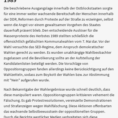
1989
Die beschriebene Ausgangslage innerhalb der Ostblockstaaten sorgte
für eine immer weiter wachsende Bereitschaft der Menschen innerhalb
der DDR, Reformen durch Proteste auf der Straße zu erzwingen, selbst
wenn die Angst vor einem gewaltsamen Vorgehen des Staates
dauerhaft präsent blieb. Den entscheidende Auslöser für die
Massenproteste des Herbstes 1989 stellten schließlich die
offensichtlich gefälschten Kommunalwahlen vom 7. Mai dar. Vor der
Wahl versuchte das SED-Regime, dem Anspruch demokratischer
Wahlen gerecht zu werden. Es wurden unabhängige Wahlbeobachter
zugelassen und die Bevölkerung sollte an der Aufstellung der
Kandidatenlisten beteiligt werden. Die Vorschläge von
Oppositionsgruppen fanden allerdings keine Berücksichtigung auf den
Wahlzetteln, sodass zum Boykott der Wahlen bzw. zur Abstimmung
mit "Nein" aufgerufen wurde.
Nach Bekanntgabe der Wahlergebnisse wurde schnell deutlich, dass
diese manipuliert waren. Oppositionsgruppen kritisieren vehement die
Fälschung. Es gab Protestresolutionen, vereinzelte Demonstrationen
und Strafanzeigen wegen Wahlfälschung. Diese Aktionen offenbarten
das wachsende Selbstbewusstsein der oppositionellen Gruppen.
Durch die Berichte westlicher Medien verbreiteten sich diese