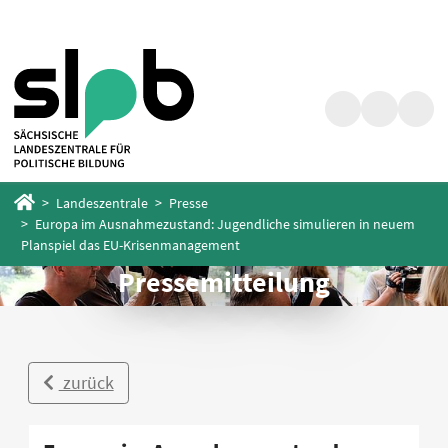
Zum
Zum
Hauptinhalt
Fußbereich
springen
springen
Suche
Barrierefrei
Menü
Startseite
Landeszentrale
Presse
Europa im Ausnahmezustand: Jugendliche simulieren in neuem
Planspiel das EU-Krisenmanagement
Pressemitteilung
zurück