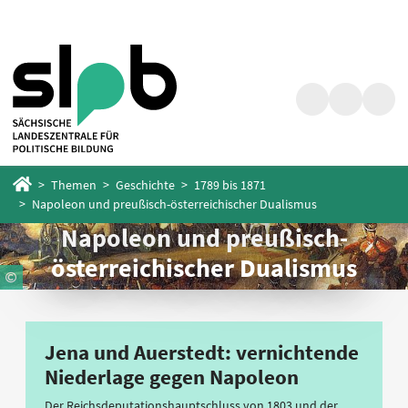
Zum
Zum
Hauptinhalt
Fußbereich
springen
springen
Suche
Barrierefrei
Menü
Startseite
Themen
Geschichte
1789 bis 1871
Napoleon und preußisch-österreichischer Dualismus
Napoleon und preußisch-
österreichischer Dualismus
Jena und Auerstedt: vernichtende
Niederlage gegen Napoleon
Der Reichsdeputationshauptschluss von 1803 und der