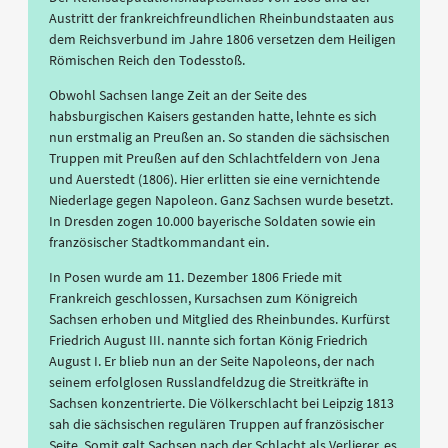
Austritt der frankreichfreundlichen Rheinbundstaaten aus
dem Reichsverbund im Jahre 1806 versetzen dem Heiligen
Römischen Reich den Todesstoß.
Obwohl Sachsen lange Zeit an der Seite des
habsburgischen Kaisers gestanden hatte, lehnte es sich
nun erstmalig an Preußen an. So standen die sächsischen
Truppen mit Preußen auf den Schlachtfeldern von Jena
und Auerstedt (1806). Hier erlitten sie eine vernichtende
Niederlage gegen Napoleon. Ganz Sachsen wurde besetzt.
In Dresden zogen 10.000 bayerische Soldaten sowie ein
französischer Stadtkommandant ein.
In Posen wurde am 11. Dezember 1806 Friede mit
Frankreich geschlossen, Kursachsen zum Königreich
Sachsen erhoben und Mitglied des Rheinbundes. Kurfürst
Friedrich August III. nannte sich fortan König Friedrich
August I. Er blieb nun an der Seite Napoleons, der nach
seinem erfolglosen Russlandfeldzug die Streitkräfte in
Sachsen konzentrierte. Die Völkerschlacht bei Leipzig 1813
sah die sächsischen regulären Truppen auf französischer
Seite. Somit galt Sachsen nach der Schlacht als Verlierer, es