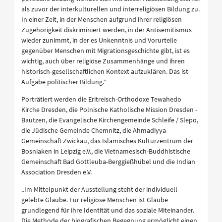
als zuvor der interkulturellen und interreligiösen Bildung zu.
In einer Zeit, in der Menschen aufgrund ihrer religiösen
Zugehörigkeit diskriminiert werden, in der Antisemitismus
wieder zunimmt, in der es Unkenntnis und Vorurteile
gegenüber Menschen mit Migrationsgeschichte gibt, ist es
wichtig, auch über religiöse Zusammenhänge und ihren
historisch-gesellschaftlichen Kontext aufzuklären. Das ist
Aufgabe politischer Bildung.“
Porträtiert werden die Eritreisch-Orthodoxe Tewahedo
Kirche Dresden, die Polnische Katholische Mission Dresden -
Bautzen, die Evangelische Kirchengemeinde Schleife / Slepo,
die Jüdische Gemeinde Chemnitz, die Ahmadiyya
Gemeinschaft Zwickau, das Islamisches Kulturzentrum der
Bosniaken in Leipzig e.V., die Vietnamesisch-Buddhistische
Gemeinschaft Bad Gottleuba-Berggießhübel und die Indian
Association Dresden e.V.
„Im Mittelpunkt der Ausstellung steht der individuell
gelebte Glaube. Für religiöse Menschen ist Glaube
grundlegend für ihre Identität und das soziale Miteinander.
Die Methode der biografischen Begegnung ermöglicht einen