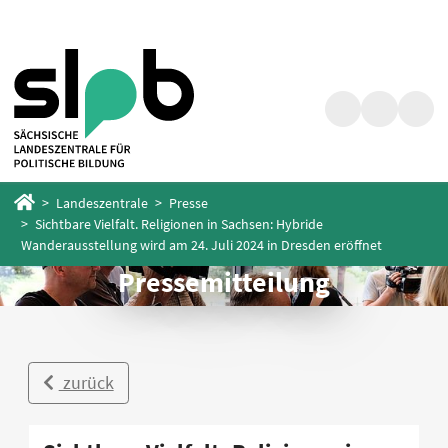
Zum
Zum
Hauptinhalt
Fußbereich
springen
springen
Suche
Barrierefrei
Menü
Startseite
Landeszentrale
Presse
Sichtbare Vielfalt. Religionen in Sachsen: Hybride
Wanderausstellung wird am 24. Juli 2024 in Dresden eröffnet
Pressemitteilung
zurück