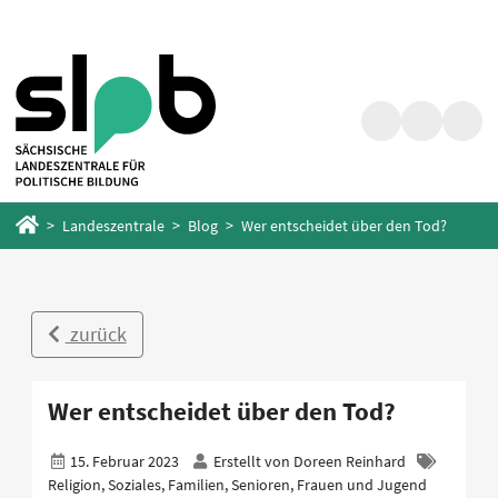
Zum
Zum
Hauptinhalt
Fußbereich
springen
springen
Suche
Barrierefrei
Menü
Startseite
Landeszentrale
Blog
Wer entscheidet über den Tod?
zurück
Wer entscheidet über den Tod?
15. Februar 2023
Erstellt von
Doreen Reinhard
Religion, Soziales, Familien, Senioren, Frauen und Jugend