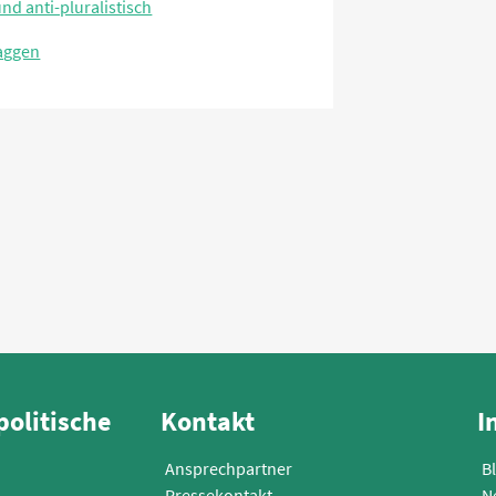
und anti-pluralistisch
laggen
politische
Kontakt
I
Ansprechpartner
B
Pressekontakt
N