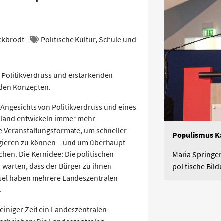
ckbrodt
Politische Kultur, Schule und
 Politikverdruss und erstarkenden
den Konzepten.
Angesichts von Politikverdruss und eines
hland entwickeln immer mehr
e Veranstaltungsformate, um schneller
Populismus Ka
eagieren zu können – und um überhaupt
chen. Die Kernidee: Die politischen
Maria Springen
u warten, dass der Bürger zu ihnen
politische Bi
sel haben mehrere Landeszentralen
.
iniger Zeit ein Landeszentralen-
schrieben: Die Landeszentralen