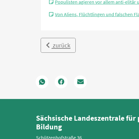
Populisten agieren vor allem anti-elitär 
Von Aliens, Flüchtlingen und falschen F
zurück
Sächsische Landeszentrale für 
Bildung
Schützenhofstraße 36