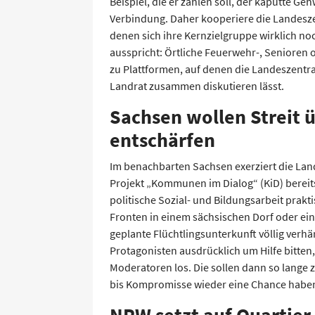
Beispiel, die er zahlen soll, der kaputte Ge
Verbindung. Daher kooperiere die Landeszen
denen sich ihre Kernzielgruppe wirklich n
ausspricht: Örtliche Feuerwehr-, Senioren 
zu Plattformen, auf denen die Landeszentr
Landrat zusammen diskutieren lässt.
Sachsen wollen Streit 
entschärfen
Im benachbarten Sachsen exerziert die Lan
Projekt „Kommunen im Dialog“ (KiD) bereits 
politische Sozial- und Bildungsarbeit prakt
Fronten in einem sächsischen Dorf oder eine
geplante Flüchtlingsunterkunft völlig verhä
Protagonisten ausdrücklich um Hilfe bitten,
Moderatoren los. Die sollen dann so lange z
bis Kompromisse wieder eine Chance habe