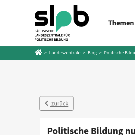
Zum
Zum
Hauptinhalt
Fußbereich
Themen
springen
springen
Startseite
Landeszentrale
Blog
Politische Bild
zurück
Politische Bildung nu