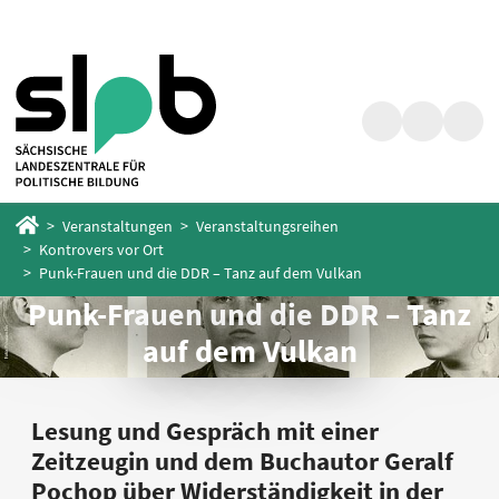
Zum
Zum
Hauptinhalt
Fußbereich
springen
springen
Suche
Barrierefrei
Menü
Startseite
Veranstaltungen
Veranstaltungsreihen
Kontrovers vor Ort
Punk-Frauen und die DDR – Tanz auf dem Vulkan
Punk-Frauen und die DDR – Tanz
auf dem Vulkan
Lesung und Gespräch mit einer
Zeitzeugin und dem Buchautor Geralf
Pochop über Widerständigkeit in der