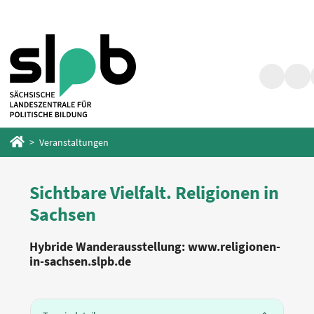
Zum
Zum
Hauptinhalt
Fußbereich
springen
springen
Suche
Barr
Startseite
Veranstaltungen
Sichtbare Vielfalt. Religionen in
Sachsen
Hybride Wanderausstellung: www.religionen-
in-sachsen.slpb.de