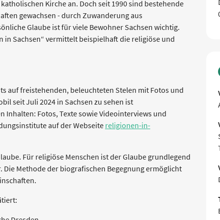
 katholischen Kirche an. Doch seit 1990 sind bestehende
chaften gewachsen - durch Zuwanderung aus
nliche Glaube ist für viele Bewohner Sachsen wichtig.
n in Sachsen“ vermittelt beispielhaft die religiöse und
ts auf freistehenden, beleuchteten Stelen mit Fotos und
il seit Juli 2024 in Sachsen zu sehen ist
en Inhalten: Fotos, Texte sowie Videointerviews und
ldungsinstitute auf der Webseite
religionen-in-
 Glaube. Für religiöse Menschen ist der Glaube grundlegend
der. Die Methode der biografischen Begegnung ermöglicht
inschaften.
iert:
che Dresden