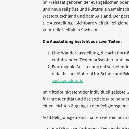
im Freistaat gehören der evangelischen oder
und neue religiöse und kulturelle Gemeins
Westdeutschland und dem Ausland. Der persö
Die Ausstellung „Sichtbare Vielfalt. Religione
kulturelle Vielfalt in Sachsen.
Die Ausstellung besteht aus zwei Teilen:
Eine Wanderausstellung, die acht Porträ
einführenden Texten präsentiert und mob
Eine digitale Ausstellung mit vertiefend
didaktisches Material für Schule und Bi
sachsen.slpb.de
Im Mittelpunkt steht der individuell gelebte
für ihre Identität und das soziale Miteinan
einen leichten Zugang zu den Religionsgeme
Acht Religionsgemeinschaften werden porträt
die Eritreisch-Orthodoxe Tewahedo-Kir