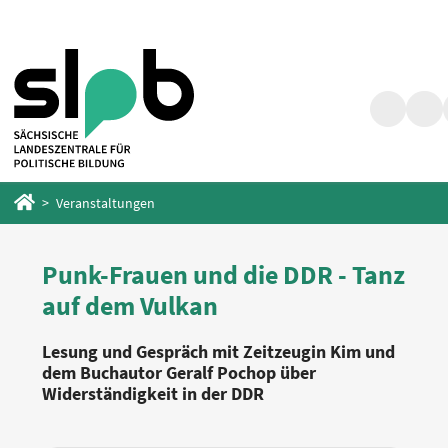
Zum
Zum
Hauptinhalt
Fußbereich
springen
springen
Suche
Barr
Startseite
Veranstaltungen
Punk-Frauen und die DDR - Tanz
auf dem Vulkan
Lesung und Gespräch mit Zeitzeugin Kim und
dem Buchautor Geralf Pochop über
Widerständigkeit in der DDR