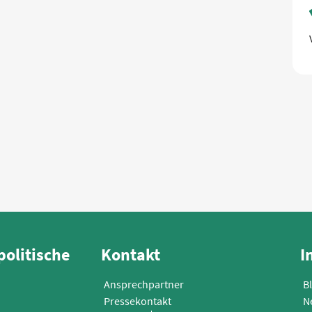
politische
Kontakt
I
Ansprechpartner
B
Pressekontakt
N