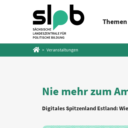
Zum
Zum
Hauptinhalt
Fußbereich
Themen
springen
springen
Startseite
Veranstaltungen
Nie mehr zum A
Digitales Spitzenland Estland: W