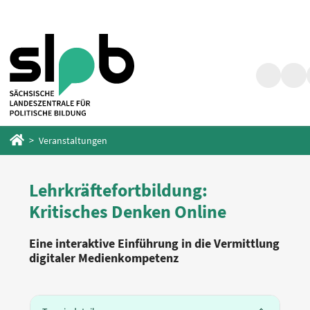
Zum
Zum
Hauptinhalt
Fußbereich
springen
springen
Suche
Barr
Startseite
Veranstaltungen
Lehrkräftefortbildung:
Kritisches Denken Online
Eine interaktive Einführung in die Vermittlung
digitaler Medienkompetenz