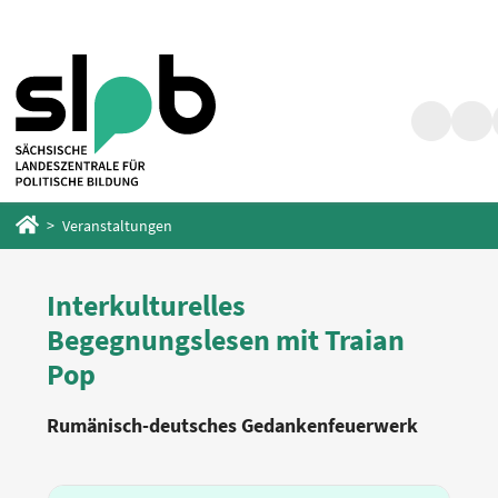
Zum
Zum
Hauptinhalt
Fußbereich
springen
springen
Suche
Barr
Startseite
Veranstaltungen
Interkulturelles
Begegnungslesen mit Traian
Pop
Rumänisch-deutsches Gedankenfeuerwerk