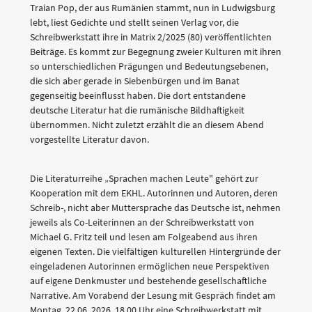
Traian Pop, der aus Rumänien stammt, nun in Ludwigsburg
lebt, liest Gedichte und stellt seinen Verlag vor, die
Schreibwerkstatt ihre in Matrix 2/2025 (80) veröffentlichten
Beiträge. Es kommt zur Begegnung zweier Kulturen mit ihren
so unterschiedlichen Prägungen und Bedeutungsebenen,
die sich aber gerade in Siebenbürgen und im Banat
gegenseitig beeinflusst haben. Die dort entstandene
deutsche Literatur hat die rumänische Bildhaftigkeit
übernommen. Nicht zuletzt erzählt die an diesem Abend
vorgestellte Literatur davon.
Die Literaturreihe „Sprachen machen Leute" gehört zur
Kooperation mit dem EKHL. Autorinnen und Autoren, deren
Schreib-, nicht aber Muttersprache das Deutsche ist, nehmen
jeweils als Co-Leiterinnen an der Schreibwerkstatt von
Michael G. Fritz teil und lesen am Folgeabend aus ihren
eigenen Texten. Die vielfältigen kulturellen Hintergründe der
eingeladenen Autorinnen ermöglichen neue Perspektiven
auf eigene Denkmuster und bestehende gesellschaftliche
Narrative. Am Vorabend der Lesung mit Gespräch findet am
Montag, 22.06. 2026, 18.00 Uhr eine Schreibwerkstatt mit