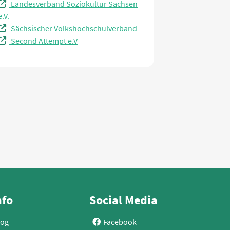
Landesverband Soziokultur Sachsen
e.V.
Sächsischer Volkshochschulverband
Second Attempt e.V
nfo
Social Media
log
Facebook