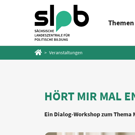
Zum
Zum
Hauptinhalt
Fußbereich
Themen
springen
springen
Startseite
Veranstaltungen
HÖRT MIR MAL E
Ein Dialog-Workshop zum Thema Mi