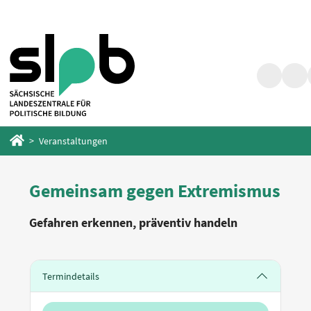
Zum
Zum
Hauptinhalt
Fußbereich
springen
springen
Suche
Barr
Startseite
Veranstaltungen
Gemeinsam gegen Extremismus
Gefahren erkennen, präventiv handeln
Termindetails