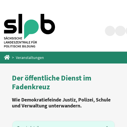
Zum
Zum
Hauptinhalt
Fußbereich
springen
springen
Suche
Barr
Startseite
Veranstaltungen
Der öffentliche Dienst im
Fadenkreuz
Wie Demokratiefeinde Justiz, Polizei, Schule
und Verwaltung unterwandern.