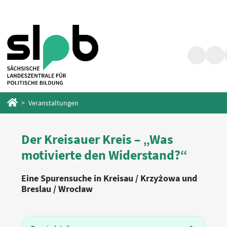
Zum
Zum
Hauptinhalt
Fußbereich
springen
springen
Suche
Barr
Startseite
Veranstaltungen
Der Kreisauer Kreis – „Was
motivierte den Widerstand?“
Eine Spurensuche in Kreisau / Krzyżowa und
Breslau / Wrocław