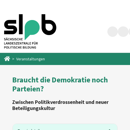
Zum
Zum
Hauptinhalt
Fußbereich
springen
springen
Suche
Barr
Startseite
Veranstaltungen
Braucht die Demokratie noch
Parteien?
Zwischen Politikverdrossenheit und neuer
Beteiligungskultur