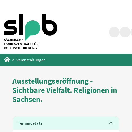
Zum
Zum
Hauptinhalt
Fußbereich
springen
springen
Suche
Barr
Startseite
Veranstaltungen
Ausstellungseröffnung -
Sichtbare Vielfalt. Religionen in
Sachsen.
Termindetails