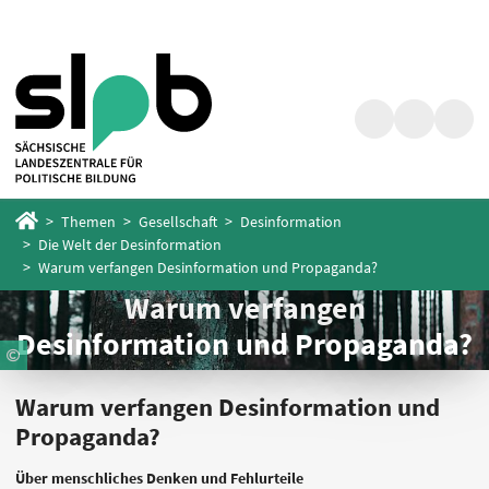
Zum
Zum
Hauptinhalt
Fußbereich
springen
springen
Suche
Barrierefrei
Menü
Startseite
Themen
Gesellschaft
Desinformation
Die Welt der Desinformation
Warum verfangen Desinformation und Propaganda?
Warum verfangen
Desinformation und Propaganda?
Warum verfangen Desinformation und
Propaganda?
Über menschliches Denken und Fehlurteile