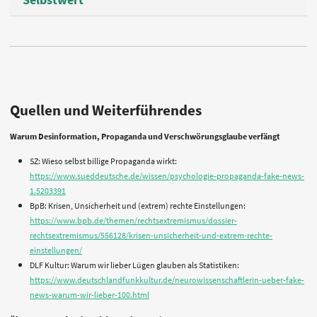
Quellen und Weiterführendes
Warum Desinformation, Propaganda und Verschwörungsglaube verfängt
SZ: Wieso selbst billige Propaganda wirkt:
https://www.sueddeutsche.de/wissen/psychologie-propaganda-fake-news-
1.5203391
BpB: Krisen, Unsicherheit und (extrem) rechte Einstellungen:
https://www.bpb.de/themen/rechtsextremismus/dossier-
rechtsextremismus/556128/krisen-unsicherheit-und-extrem-rechte-
einstellungen/
DLF Kultur: Warum wir lieber Lügen glauben als Statistiken:
https://www.deutschlandfunkkultur.de/neurowissenschaftlerin-ueber-fake-
news-warum-wir-lieber-100.html