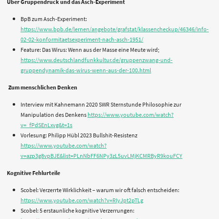
Über Gruppendruck und das Asch-Experiment
BpB zum Asch-Experiment:
https://www.bpb.de/lernen/angebote/grafstat/klassencheckup/46346/info-
02-02-konformitaetsexperiment-nach-asch-1951/
Feature: Das Wirus: Wenn aus der Masse eine Meute wird;
https://www.deutschlandfunkkultur.de/gruppenzwang-und-
gruppendynamik-das-wirus-wenn-aus-der-100.html
Zum menschlichen Denken
Interview mit Kahnemann 2020 SWR Sternstunde Philosophie zur
Manipulation des Denkens
https://www.youtube.com/watch?
v=_fPdSEnLxvg&t=1s
Vorlesung: Philipp Hübl 2023 Bullshit-Resistenz
https://www.youtube.com/watch?
v=azp3g8vpBJE&list=PLnNbFF6NPy3zL5uvLMjKCMRByR9kouFCY
Kognitive Fehlurteile
Scobel: Verzerrte Wirklichkeit – warum wir oft falsch entscheiden:
https://www.youtube.com/watch?v=RIyJpt2pTLg
Scobel: 5 erstaunliche kognitive Verzerrungen: