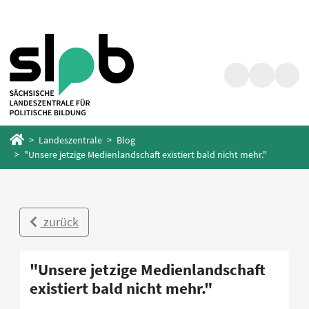
Zum
Zum
Hauptinhalt
Fußbereich
springen
springen
Suche
Barrierefrei
Menü
Startseite
Landeszentrale
Blog
"Unsere jetzige Medienlandschaft existiert bald nicht mehr."
zurück
"Unsere jetzige Medienlandschaft
existiert bald nicht mehr."