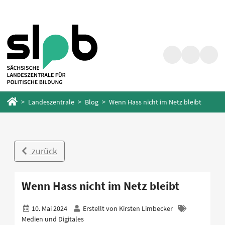
Zum
Zum
Hauptinhalt
Fußbereich
springen
springen
Suche
Barrierefrei
Menü
Startseite
Landeszentrale
Blog
Wenn Hass nicht im Netz bleibt
zurück
Wenn Hass nicht im Netz bleibt
10. Mai 2024
Erstellt von
Kirsten Limbecker
Medien und Digitales