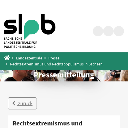
Zum
Zum
Hauptinhalt
Fußbereich
springen
springen
Suche
Barrierefrei
Menü
Startseite
Landeszentrale
Presse
Rechtsextremismus und Rechtspopulismus in Sachsen.
Pressemitteilung
zurück
Rechtsextremismus und