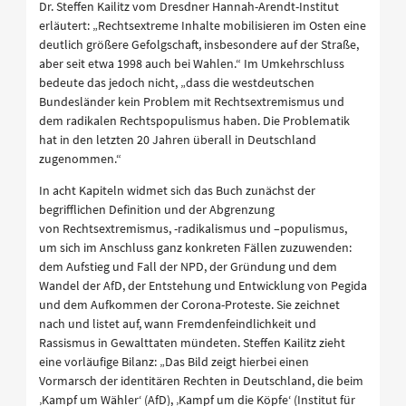
Dr. Steffen Kailitz vom Dresdner Hannah-Arendt-Institut
erläutert: „Rechtsextreme Inhalte mobilisieren im Osten eine
deutlich größere Gefolgschaft, insbesondere auf der Straße,
aber seit etwa 1998 auch bei Wahlen.“ Im Umkehrschluss
bedeute das jedoch nicht, „dass die westdeutschen
Bundesländer kein Problem mit Rechtsextremismus und
dem radikalen Rechtspopulismus haben. Die Problematik
hat in den letzten 20 Jahren überall in Deutschland
zugenommen.“
In acht Kapiteln widmet sich das Buch zunächst der
begrifflichen Definition und der Abgrenzung
von Rechtsextremismus, -radikalismus und –populismus,
um sich im Anschluss ganz konkreten Fällen zuzuwenden:
dem Aufstieg und Fall der NPD, der Gründung und dem
Wandel der AfD, der Entstehung und Entwicklung von Pegida
und dem Aufkommen der Corona-Proteste. Sie zeichnet
nach und listet auf, wann Fremdenfeindlichkeit und
Rassismus in Gewalttaten mündeten. Steffen Kailitz zieht
eine vorläufige Bilanz: „Das Bild zeigt hierbei einen
Vormarsch der identitären Rechten in Deutschland, die beim
‚Kampf um Wähler‘ (AfD), ‚Kampf um die Köpfe‘ (Institut für