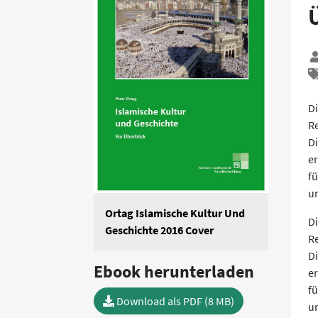
Di
R
Di
er
fü
u
Ortag Islamische Kultur Und
Di
Geschichte 2016 Cover
R
Di
Ebook herunterladen
er
fü
Download als PDF (8 MB)
u