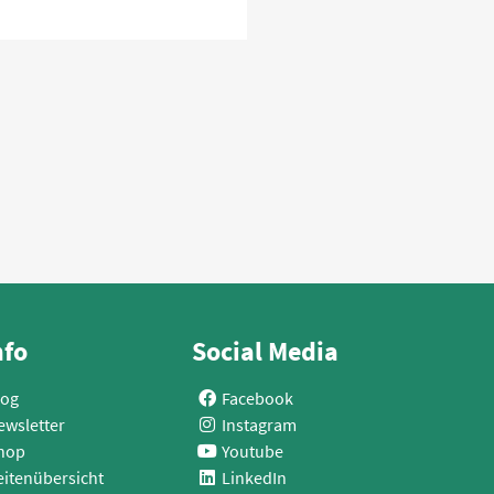
nfo
Social Media
log
Facebook
ewsletter
Instagram
hop
Youtube
eitenübersicht
LinkedIn