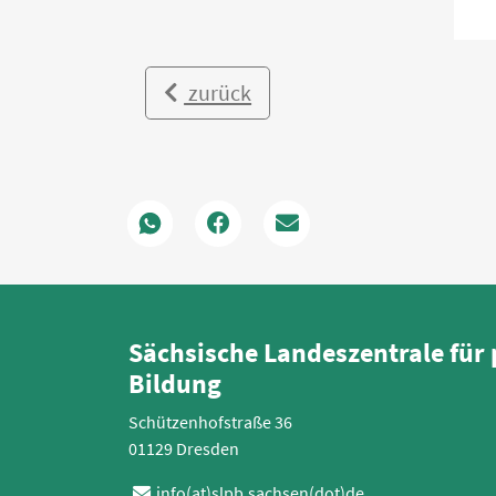
zurück
Sächsische Landeszentrale für 
Bildung
Schützenhofstraße 36
01129 Dresden
info(at)slpb.sachsen(dot)de