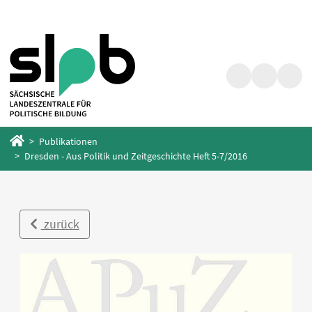
Zum
Zum
Hauptinhalt
Fußbereich
springen
springen
Suche
Barrierefrei
Menü
Startseite
Publikationen
Dresden - Aus Politik und Zeitgeschichte Heft 5-7/2016
zurück