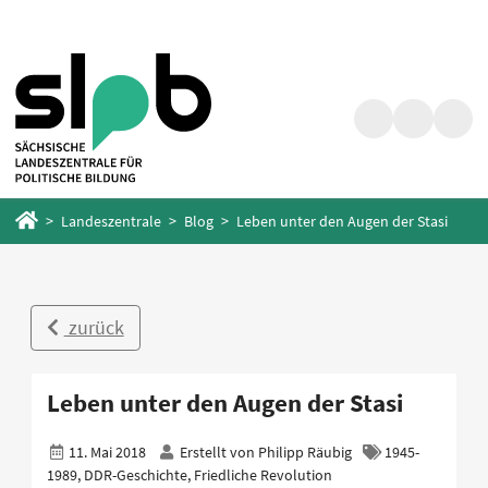
Zum
Zum
Hauptinhalt
Fußbereich
springen
springen
Suche
Barrierefrei
Menü
Startseite
Landeszentrale
Blog
Leben unter den Augen der Stasi
zurück
Leben unter den Augen der Stasi
11. Mai 2018
Erstellt von
Philipp Räubig
1945-
1989, DDR-Geschichte, Friedliche Revolution