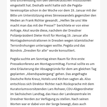
und Entfremdung von den demokratischen Institutionen
eingestellt hat. Deshalb wohl hatte sich die Pegida-
Vereinsspitze schon in der Woche vor dem 19. Januar mit der
Bitte um Unterstützung eines Sinneswandels gegenüber den
Medien an Frank Richter gewandt. „Helfen Sie uns! Wie
macht man das mit der Presse?“ berichtete er von einer
Anfrage. Akut wurde diese, nachdem der Dresdner
Polizeipräsident Dieter Kroll für Montag 19. Januar alle
Montagsdemonstrationen in Dresden wegen islamistischer
Terrordrohungen untersagen wollte. Pegida und das
Bündnis „Dresden für alle“ wurde konsultiert.
Pegida suchte am Sonntag einen Raum für ihre erste
Pressekonferenz am Montagvormittag. Formal sollte es um
eine Erläuterung der Absagegründe für dem am gleichen Tag
geplanten „Abendspaziergang“ gehen. Das angefragte
Deutsche Rote Kreuz, Hotels und Kirchen sagten ab. Also
entschloss sich Direktor Richter nach Rücksprache mit dem
Kuratoriumsvorsitzenden Lars Rohwer, CDU-Abgeordneter
im Sächsischen Landtag, das Haus der Landeszentrale im
Dresdner Norden zur Verfügung zu stellen. Nach seinen
Worten war er dabei von der Sorge bewegt, dass auch