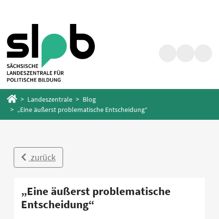
Zum
Zum
Hauptinhalt
Fußbereich
springen
springen
Suche
Barrierefrei
Menü
Startseite
Landeszentrale
Blog
„Eine äußerst problematische Entscheidung“
zurück
„Eine äußerst problematische
Entscheidung“