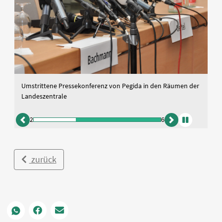
Die Zeit, 22.1.15: "Veritabler Shitstorm". Die Pressekonferenz
von Pegida in den Räumen der Landeszentrale wurde massiv
kritisiert.
2
6
zurück
vor
Animation
anhalten
zurück