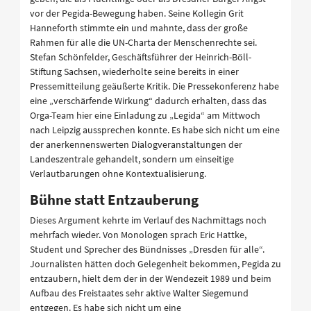
vor der Pegida-Bewegung haben. Seine Kollegin Grit
Hanneforth stimmte ein und mahnte, dass der große
Rahmen für alle die UN-Charta der Menschenrechte sei.
Stefan Schönfelder, Geschäftsführer der Heinrich-Böll-
Stiftung Sachsen, wiederholte seine bereits in einer
Pressemitteilung geäußerte Kritik. Die Pressekonferenz habe
eine „verschärfende Wirkung“ dadurch erhalten, dass das
Orga-Team hier eine Einladung zu „Legida“ am Mittwoch
nach Leipzig aussprechen konnte. Es habe sich nicht um eine
der anerkennenswerten Dialogveranstaltungen der
Landeszentrale gehandelt, sondern um einseitige
Verlautbarungen ohne Kontextualisierung.
Bühne statt Entzauberung
Dieses Argument kehrte im Verlauf des Nachmittags noch
mehrfach wieder. Von Monologen sprach Eric Hattke,
Student und Sprecher des Bündnisses „Dresden für alle“.
Journalisten hätten doch Gelegenheit bekommen, Pegida zu
entzaubern, hielt dem der in der Wendezeit 1989 und beim
Aufbau des Freistaates sehr aktive Walter Siegemund
entgegen. Es habe sich nicht um eine