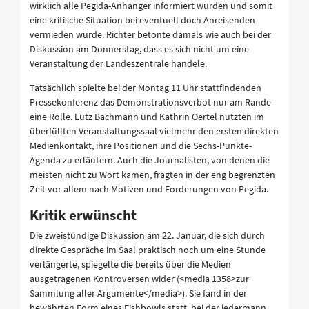
wirklich alle Pegida-Anhänger informiert würden und somit
eine kritische Situation bei eventuell doch Anreisenden
vermieden würde. Richter betonte damals wie auch bei der
Diskussion am Donnerstag, dass es sich nicht um eine
Veranstaltung der Landeszentrale handele.
Tatsächlich spielte bei der Montag 11 Uhr stattfindenden
Pressekonferenz das Demonstrationsverbot nur am Rande
eine Rolle. Lutz Bachmann und Kathrin Oertel nutzten im
überfüllten Veranstaltungssaal vielmehr den ersten direkten
Medienkontakt, ihre Positionen und die Sechs-Punkte-
Agenda zu erläutern. Auch die Journalisten, von denen die
meisten nicht zu Wort kamen, fragten in der eng begrenzten
Zeit vor allem nach Motiven und Forderungen von Pegida.
Kritik erwünscht
Die zweistündige Diskussion am 22. Januar, die sich durch
direkte Gespräche im Saal praktisch noch um eine Stunde
verlängerte, spiegelte die bereits über die Medien
ausgetragenen Kontroversen wider (<media 1358>zur
Sammlung aller Argumente</media>). Sie fand in der
bewährten Form eines Fishbowls statt, bei der jedermann