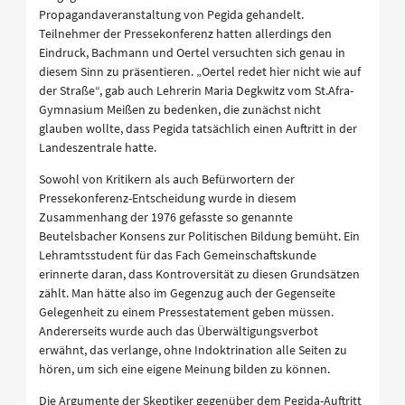
Propagandaveranstaltung von Pegida gehandelt.
Teilnehmer der Pressekonferenz hatten allerdings den
Eindruck, Bachmann und Oertel versuchten sich genau in
diesem Sinn zu präsentieren. „Oertel redet hier nicht wie auf
der Straße“, gab auch Lehrerin Maria Degkwitz vom St.Afra-
Gymnasium Meißen zu bedenken, die zunächst nicht
glauben wollte, dass Pegida tatsächlich einen Auftritt in der
Landeszentrale hatte.
Sowohl von Kritikern als auch Befürwortern der
Pressekonferenz-Entscheidung wurde in diesem
Zusammenhang der 1976 gefasste so genannte
Beutelsbacher Konsens zur Politischen Bildung bemüht. Ein
Lehramtsstudent für das Fach Gemeinschaftskunde
erinnerte daran, dass Kontroversität zu diesen Grundsätzen
zählt. Man hätte also im Gegenzug auch der Gegenseite
Gelegenheit zu einem Pressestatement geben müssen.
Andererseits wurde auch das Überwältigungsverbot
erwähnt, das verlange, ohne Indoktrination alle Seiten zu
hören, um sich eine eigene Meinung bilden zu können.
Die Argumente der Skeptiker gegenüber dem Pegida-Auftritt