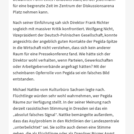
für eine begrenzte Zeit im Zentrum der Diskussionsarena
Platz nehmen kann.
Nach seiner Einführung sah sich Direktor Frank Richter
sogleich mit massiver Kritik konfrontiert. Wolfgang Nicht,
Vizepräsident der Deutsch-Polnischen Gesellschaft, konnte
angesichts der angeblich guten Kontakte der Pegida-Spitze
in die Wirtschaft nicht verstehen, dass sich kein anderer
Raum für eine Pressekonferenz fand. Wie hätte sich der
Direktor wohl verhalten, wenn Parteien, Gewerkschaften
oder Arbeitgeberverbände angefragt hätten? Mit der
scheinbaren Opferrolle von Pegida sei ein falsches Bild
entstanden.
Michael Nattke vom Kulturbüro Sachsen legte nach.
Flüchtlinge würden sehr wohl wahrnehmen, wer Pegida
Räume zur Verfügung stellt. In der seiner Meinung nach
derzeit rassistischen Stimmung in Dresden sei das ein
„absolut falsches Signal“. Nattke bemängelte außerdem,
dass das Asylproblem in den Richtlinien der Landeszentrale
„unterbelichtet“ sei. Sie sollte auch denen eine Stimme
geben, die als Flüchtlinge oder als Dresdner Bürger Angst