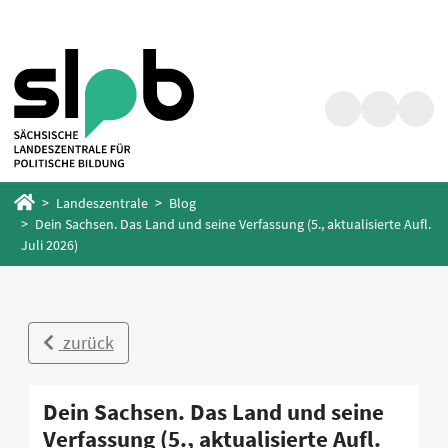
Zum
Zum
Hauptinhalt
Fußbereich
springen
springen
Suche
Barrierefrei
Menü
Startseite
Landeszentrale
Blog
Dein Sachsen. Das Land und seine Verfassung (5., aktualisierte Aufl.
Juli 2026)
zurück
Dein Sachsen. Das Land und seine
Verfassung (5., aktualisierte Aufl.