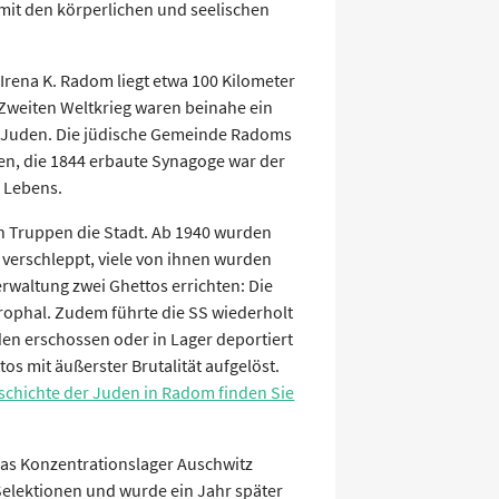
mit den körperlichen und seelischen
Irena K. Radom liegt etwa 100 Kilometer
Zweiten Weltkrieg waren beinahe ein
 Juden. Die jüdische Gemeinde Radoms
Zeugenaussage
en, die 1844 erbaute Synagoge war der
Untersuchung 
n Lebens.
n Truppen die Stadt. Ab 1940 wurden
verschleppt, viele von ihnen wurden
erwaltung zwei Ghettos errichten: Die
ophal. Zudem führte die SS wiederholt
en erschossen oder in Lager deportiert
s mit äußerster Brutalität aufgelöst.
schichte der Juden in Radom finden Sie
das Konzentrationslager Auschwitz
Selektionen und wurde ein Jahr später