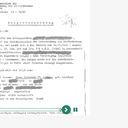
2
vor
Animation
anhalten