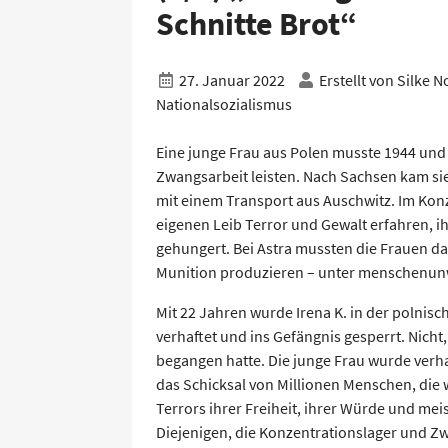
Schnitte Brot“
27. Januar 2022
Erstellt von
Silke N
Nationalsozialismus
Eine junge Frau aus Polen musste 1944 und
Zwangsarbeit leisten. Nach Sachsen kam si
mit einem Transport aus Auschwitz. Im Konz
eigenen Leib Terror und Gewalt erfahren, i
gehungert. Bei Astra mussten die Frauen d
Munition produzieren – unter menschenu
Mit 22 Jahren wurde Irena K. in der polnis
verhaftet und ins Gefängnis gesperrt. Nicht,
begangen hatte. Die junge Frau wurde verhaft
das Schicksal von Millionen Menschen, die 
Terrors ihrer Freiheit, ihrer Würde und me
Diejenigen, die Konzentrationslager und Z