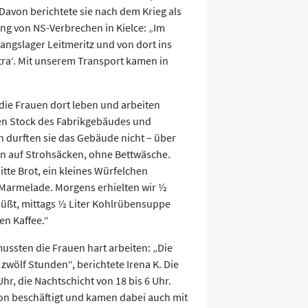
avon berichtete sie nach dem Krieg als
g von NS-Verbrechen in Kielce: „Im
ngslager Leitmeritz und von dort ins
tra‘. Mit unserem Transport kamen in
die Frauen dort leben und arbeiten
en Stock des Fabrikgebäudes und
n durften sie das Gebäude nicht – über
ten auf Strohsäcken, ohne Bettwäsche.
te Brot, ein kleines Würfelchen
 Marmelade. Morgens erhielten wir ½
esüßt, mittags ½ Liter Kohlrübensuppe
en Kaffee.“
ussten die Frauen hart arbeiten: „Die
e zwölf Stunden“, berichtete Irena K. Die
hr, die Nachtschicht von 18 bis 6 Uhr.
on beschäftigt und kamen dabei auch mit