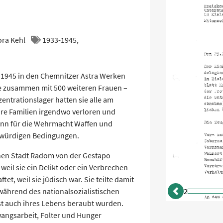
ora Kehl
1933-1945,
 1945 in den Chemnitzer Astra Werken
e zusammen mit 500 weiteren Frauen –
entrationslager hatten sie alle am
hre Familien irgendwo verloren und
ann für die Wehrmacht Waffen und
nwürdigen Bedingungen.
chen Stadt Radom von der Gestapo
 weil sie ein Delikt oder ein Verbrechen
et, weil sie jüdisch war. Sie teilte damit
während des nationalsozialistischen
2
zurück
ist auch ihres Lebens beraubt wurden.
wangsarbeit, Folter und Hunger