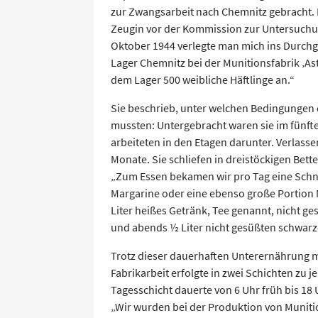
zur Zwangsarbeit nach Chemnitz gebracht. D
Zeugin vor der Kommission zur Untersuchun
Oktober 1944 verlegte man mich ins Durchga
Lager Chemnitz bei der Munitionsfabrik ‚As
dem Lager 500 weibliche Häftlinge an.“
Sie beschrieb, unter welchen Bedingungen 
mussten: Untergebracht waren sie im fünft
arbeiteten in den Etagen darunter. Verlasse
Monate. Sie schliefen in dreistöckigen Bet
„Zum Essen bekamen wir pro Tag eine Schnit
Margarine oder eine ebenso große Portion
Liter heißes Getränk, Tee genannt, nicht g
und abends ½ Liter nicht gesüßten schwarz
Trotz dieser dauerhaften Unterernährung m
Fabrikarbeit erfolgte in zwei Schichten zu j
Tagesschicht dauerte von 6 Uhr früh bis 18 U
„Wir wurden bei der Produktion von Muniti