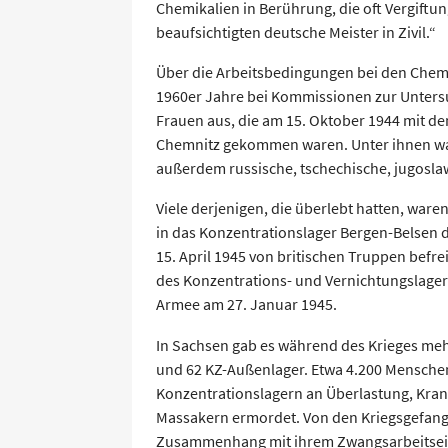
Chemikalien in Berührung, die oft Vergiftu
beaufsichtigten deutsche Meister in Zivil.“
Über die Arbeitsbedingungen bei den Chem
1960er Jahre bei Kommissionen zur Unter
Frauen aus, die am 15. Oktober 1944 mit d
Chemnitz gekommen waren. Unter ihnen wa
außerdem russische, tschechische, jugosl
Viele derjenigen, die überlebt hatten, ware
in das Konzentrationslager Bergen-Belsen 
15. April 1945 von britischen Truppen befre
des Konzentrations- und Vernichtungslager
Armee am 27. Januar 1945.
In Sachsen gab es während des Krieges meh
und 62 KZ-Außenlager. Etwa 4.200 Menschen
Konzentrationslagern an Überlastung, Kran
Massakern ermordet. Von den Kriegsgefan
Zusammenhang mit ihrem Zwangsarbeitseins