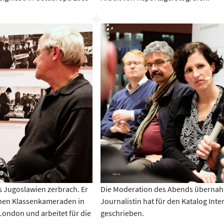
s Jugoslawien zerbrach. Er
Die Moderation des Abends übernahm
schen Klassenkameraden in
Journalistin hat für den Katalog Int
 London und arbeitet für die
geschrieben.