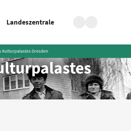
Landeszentrale
Suche
Barrierefreiheit
s Kulturpalastes Dresden
ulturpalastes