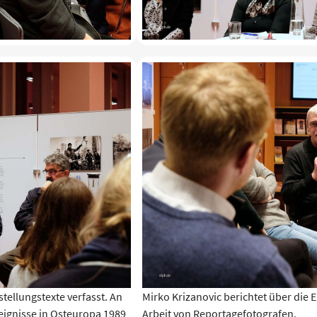
tellungstexte verfasst. An
Mirko Krizanovic berichtet über die 
eignisse in Osteuropa 1989
Arbeit von Reportagefotografen.