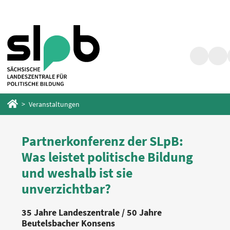
Zum
Zum
Hauptinhalt
Fußbereich
springen
springen
Suche
Barr
Startseite
Veranstaltungen
Partnerkonferenz der SLpB:
Was leistet politische Bildung
und weshalb ist sie
unverzichtbar?
35 Jahre Landeszentrale / 50 Jahre
Beutelsbacher Konsens