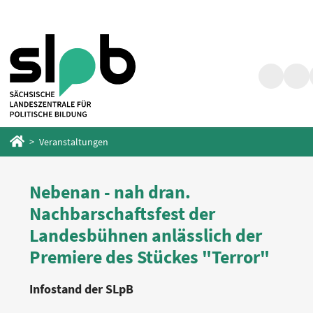
Zum
Zum
Hauptinhalt
Fußbereich
springen
springen
Suche
Barr
Startseite
Veranstaltungen
Nebenan - nah dran.
Nachbarschaftsfest der
Landesbühnen anlässlich der
Premiere des Stückes "Terror"
Infostand der SLpB