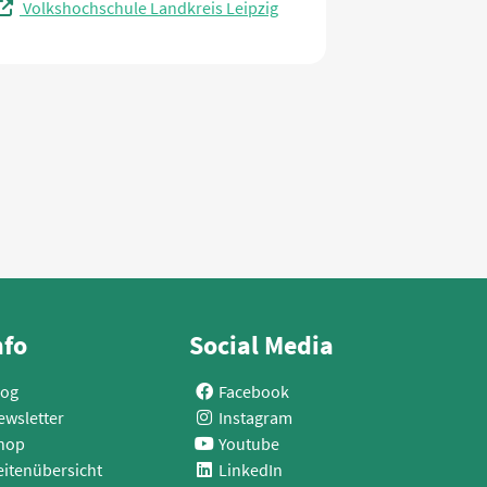
Volkshochschule Landkreis Leipzig
nfo
Social Media
log
Facebook
ewsletter
Instagram
hop
Youtube
eitenübersicht
LinkedIn