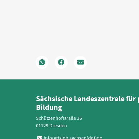
Sächsische Landeszentrale für 
Bildung
Schützenhofstraße 36
01129 Dresden
info(at)slpb.sachsen(dot)de