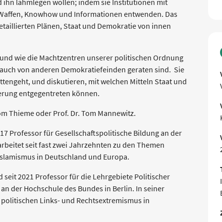
 ihn lahmlegen wollen; indem sie Institutionen mit
 Waffen, Knowhow und Informationen entwenden. Das
 detaillierten Plänen, Staat und Demokratie von innen
 und wie die Machtzentren unserer politischen Ordnung
 auch von anderen Demokratiefeinden geraten sind. Sie
tattengeht, und diskutieren, mit welchen Mitteln Staat und
erung entgegentreten können.
Tom Thieme oder Prof. Dr. Tom Mannewitz.
17 Professor für Gesellschaftspolitische Bildung an der
arbeitet seit fast zwei Jahrzehnten zu den Themen
slamismus in Deutschland und Europa.
 seit 2021 Professor für die Lehrgebiete Politischer
an der Hochschule des Bundes in Berlin. In seiner
s politischen Links- und Rechtsextremismus in