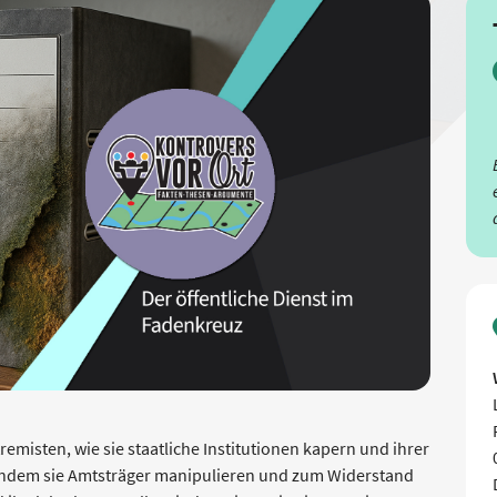
remisten, wie sie staatliche Institutionen kapern und ihrer
 indem sie Amtsträger manipulieren und zum Widerstand