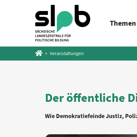
Zum
Zum
Hauptinhalt
Fußbereich
Themen
springen
springen
Startseite
Veranstaltungen
Der öffentliche 
Wie Demokratiefeinde Justiz, Pol