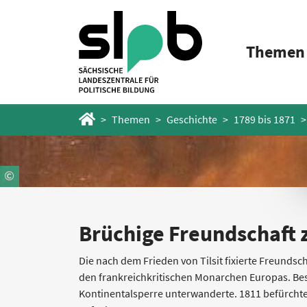
Zum
Zum
Hauptinhalt
Fußbereich
Themen
springen
springen
Startseite
Themen
Geschichte
1789 bis 1871
Brüchige Freundschaft 
Die nach dem Frieden von Tilsit fixierte Freundsc
den frankreichkritischen Monarchen Europas. Beso
Kontinentalsperre unterwanderte. 1811 befürchtet