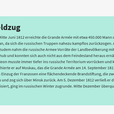
eldzug
 Mitte Juni 1812 erreichte die Grande Armée mit etwa 450.000 Mann 
oran, da sich die russischen Truppen nahezu kampflos zurückzogen.
 zudem nahm die russische Armee Vorräte der Landbevölkerung mit,
hub und konnten sich auch nicht aus dem Feindesland heraus ernä
on musste immer tiefer ins russische Territorium vorrücken und k
hierte er auf Moskau, das die Grande Armée am 14. September 1812
ch Einzug der Franzosen eine flächendeckende Brandstiftung, die zw
 und zog sich über Minsk zurück. Am 5. Dezember 1812 verließ er d
siert, ging im russischen Winter zugrunde. Mitte Dezember überqu