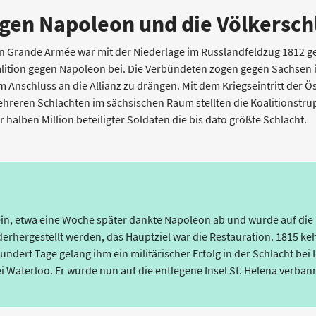
egen Napoleon und die Völkerschl
en Grande Armée war mit der Niederlage im Russlandfeldzug 1812 
alition gegen Napoleon bei. Die Verbündeten zogen gegen Sachsen i
m Anschluss an die Allianz zu drängen. Mit dem Kriegseintritt der Ö
ehreren Schlachten im sächsischen Raum stellten die Koalitionstru
 halben Million beteiligter Soldaten die bis dato größte Schlacht.
 ein, etwa eine Woche später dankte Napoleon ab und wurde auf die
derhergestellt werden, das Hauptziel war die Restauration. 1815 k
ndert Tage gelang ihm ein militärischer Erfolg in der Schlacht bei L
i Waterloo. Er wurde nun auf die entlegene Insel St. Helena verbann