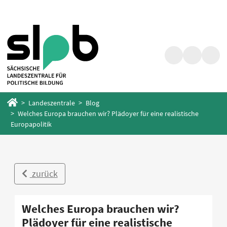
Zum
Zum
Hauptinhalt
Fußbereich
springen
springen
Suche
Barrierefrei
Menü
Startseite
Landeszentrale
Blog
Welches Europa brauchen wir? Plädoyer für eine realistische
Europapolitik
zurück
Welches Europa brauchen wir?
Plädoyer für eine realistische