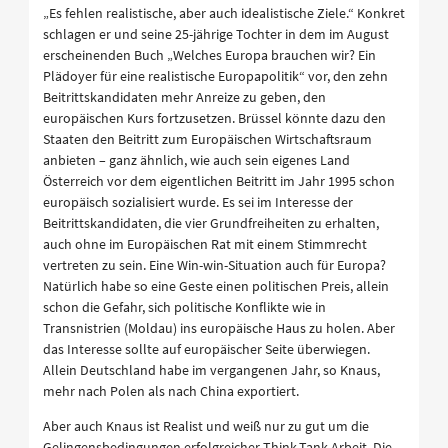
„Es fehlen realistische, aber auch idealistische Ziele.“ Konkret
schlagen er und seine 25-jährige Tochter in dem im August
erscheinenden Buch „Welches Europa brauchen wir? Ein
Plädoyer für eine realistische Europapolitik“ vor, den zehn
Beitrittskandidaten mehr Anreize zu geben, den
europäischen Kurs fortzusetzen. Brüssel könnte dazu den
Staaten den Beitritt zum Europäischen Wirtschaftsraum
anbieten – ganz ähnlich, wie auch sein eigenes Land
Österreich vor dem eigentlichen Beitritt im Jahr 1995 schon
europäisch sozialisiert wurde. Es sei im Interesse der
Beitrittskandidaten, die vier Grundfreiheiten zu erhalten,
auch ohne im Europäischen Rat mit einem Stimmrecht
vertreten zu sein. Eine Win-win-Situation auch für Europa?
Natürlich habe so eine Geste einen politischen Preis, allein
schon die Gefahr, sich politische Konflikte wie in
Transnistrien (Moldau) ins europäische Haus zu holen. Aber
das Interesse sollte auf europäischer Seite überwiegen.
Allein Deutschland habe im vergangenen Jahr, so Knaus,
mehr nach Polen als nach China exportiert.
Aber auch Knaus ist Realist und weiß nur zu gut um die
Gelingensbedingungen erfolgreicher Think-Tank-Arbeit. Die